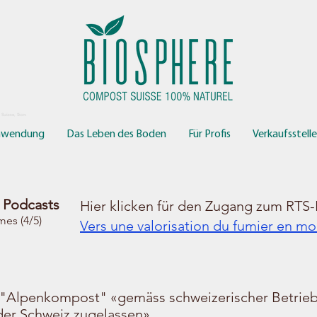
 Suisse, Sion
nwendung
Das Leben des Boden
Für Profis
Verkaufsstell
- Podcasts
Hier klicken für
den Zugang zum RTS-
mes (4/5)
Vers une valorisation du fumier en m
r "Alpenkompost" «gemäss schweizerischer Betriebs
der Schweiz zugelassen».