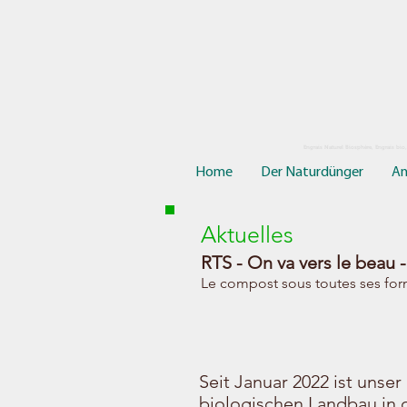
Engrais Naturel Biosphère, Engrais bio,
Home
Der Naturdünger
A
Aktuelles
RTS - On va vers le beau 
Le compost sous toutes ses for
Seit Januar 2022 ist unse
biologischen Landbau in 