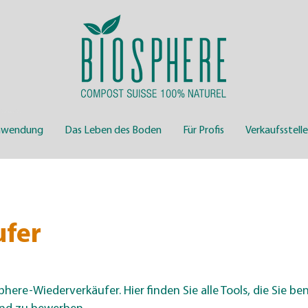
 Suisse, Sion
nwendung
Das Leben des Boden
Für Profis
Verkaufsstell
ufer
here-Wiederverkäufer. Hier finden Sie alle Tools, die Sie b