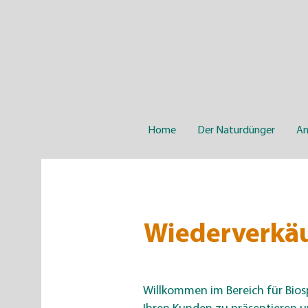
Engrais Naturel Biosphère, Engrais bio,
Home
Der Naturdünger
A
Wiederverkä
Willkommen im Bereich für Biosp