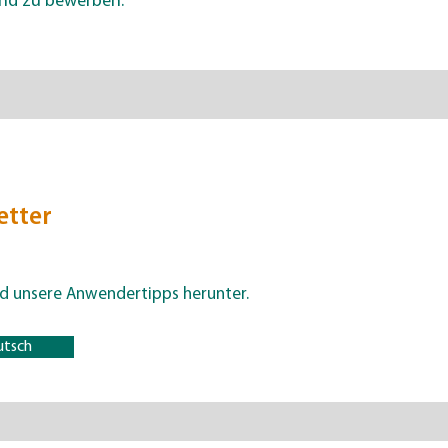
und zu bewerben.
etter
nd unsere Anwendertipps herunter.
utsch