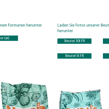
enen Formaten herunter.
Laden Sie Fotos unserer Beut
herunter.
or (ai)
Beutel 30l FR
Beutel 5l FR